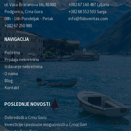
ul. Vasa Bracanova bb, 81000
+382 67 160 487 Ljiljana
Podgorica, Crna Gora
+382 68 552 503 Sanja
08h - 16h Pondeljak - Petak
info@fidoveritas.com
+382 67 250 980
NAVIGACIJA
Početna
Prodaja nekretnina
Izdavanje nekretnina
O nama
Blog
Kontakt
POSLEDNJE NOVOSTI
Dobrodošli u Crnu Goru
Investicije i poslovne mogućnosti u Crnoj Gori