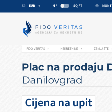
2
EUR
M
SQ FT
MONT
EUR
ENGL
USD
MONT
RUB
CNY
FIDO VERITAS
NEKRETNINE
ZEMLJIŠTE
Plac na prodaju D
Danilovgrad
Cijena na upit