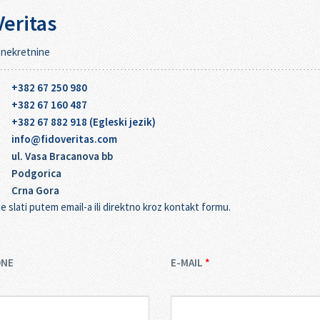
Veritas
 nekretnine
+382 67 250 980
+382 67 160 487
+382 67 882 918 (Egleski jezik)
info@fidoveritas.com
ul. Vasa Bracanova bb
Podgorica
Crna Gora
lati putem email-a ili direktno kroz kontakt formu.
ONE
E-MAIL