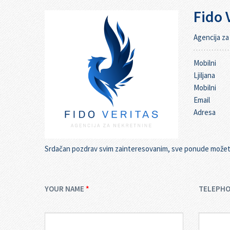
Fido 
Agencija za
Mobilni
Ljiljana
Mobilni
Email
Adresa
Srdačan pozdrav svim zainteresovanim, sve ponude možete s
YOUR NAME
TELEPH