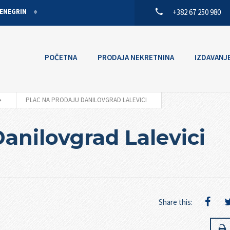
ENEGRIN
+382 67 250 980
ISH
ENEGRIN
POČETNA
PRODAJA NEKRETNINA
IZDAVANJ
PLAC NA PRODAJU DANILOVGRAD LALEVICI
anilovgrad Lalevici
Share this: