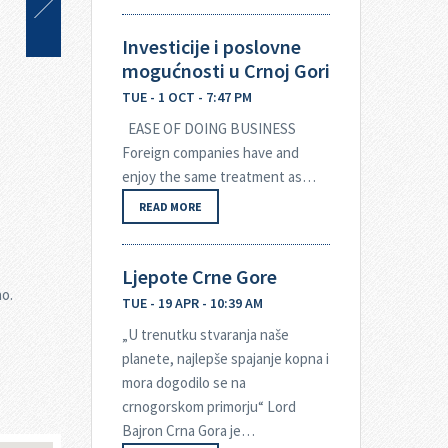
Investicije i poslovne
mogućnosti u Crnoj Gori
TUE - 1 OCT - 7:47 PM
EASE OF DOING BUSINESS
Foreign companies have and
enjoy the same treatment as…
READ MORE
Ljepote Crne Gore
no.
TUE - 19 APR - 10:39 AM
„U trenutku stvaranja naše
planete, najlepše spajanje kopna i
mora dogodilo se na
crnogorskom primorju“ Lord
Bajron Crna Gora je…