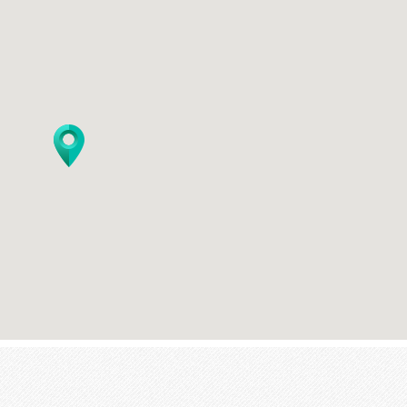
Keyboard shortcuts
Image may be subject to copyright
Terms
Report