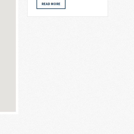
READ MORE
 a problem