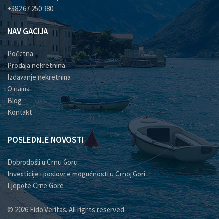
+382 67 250 980
NAVIGACIJA
Početna
Prodaja nekretnina
Izdavanje nekretnina
O nama
Blog
Kontakt
POSLEDNJE NOVOSTI
Dobrodošli u Crnu Goru
Investicije i poslovne mogućnosti u Crnoj Gori
Ljepote Crne Gore
© 2026 Fido Veritas. All rights reserved.